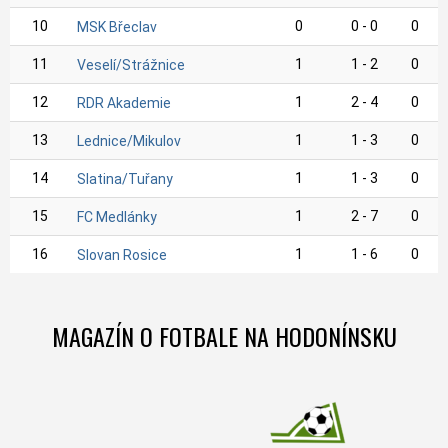
10
0
0 - 0
0
MSK Břeclav
11
1
1 - 2
0
Veselí/Strážnice
12
1
2 - 4
0
RDR Akademie
13
1
1 - 3
0
Lednice/Mikulov
14
1
1 - 3
0
Slatina/Tuřany
15
1
2 - 7
0
FC Medlánky
16
1
1 - 6
0
Slovan Rosice
MAGAZÍN O FOTBALE NA HODONÍNSKU