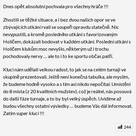
Dnes opět absolutní pochvala pro všechny hráče !!!
Zhostili se těžké situace, a i bez dvou našich opor se ve
zbývajících utkání rvali se soupeři opravdu statečně. Nic
nevypustili, a kromě posledního utkání s favorizovaným
Holíčem, dokázali bodovat v každém utkání. Poslední utkání s
Holíčem klukům moc nevyšlo, některým už i trochu
pochodovaly nervy … ale to i to ke sportu občas patří.
Kluci nám udělali velkou radost, to jak se na celém turnaji ve
skupině prezentovali. Ještě není konečná tabulka, ale myslím,
že budeme hodně vysoko a s tím asi nikdo nepočítal. Umístění
do 8 místa (z 20 kvalitních mužstev), což je reálné, nás posouvá
do další fáze turnaje, a to by byl velký úspěch. Uvidíme až
budou všechny ostatní výsledky … budeme Vás dál informovat.
Zatím super kluci !!!
244