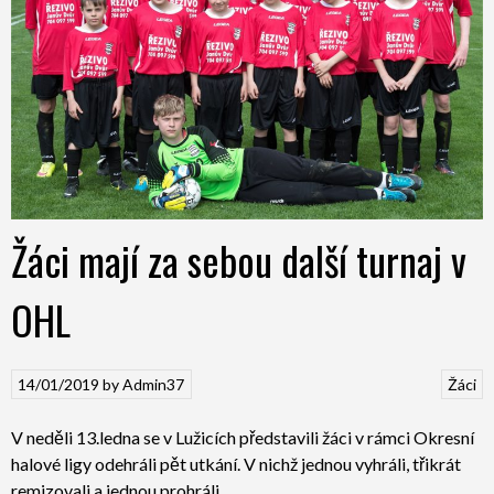
Žáci mají za sebou další turnaj v
OHL
14/01/2019
by
Admin37
Žáci
V neděli 13.ledna se v Lužicích představili žáci v rámci Okresní
halové ligy odehráli pět utkání. V nichž jednou vyhráli, třikrát
remizovali a jednou prohráli.