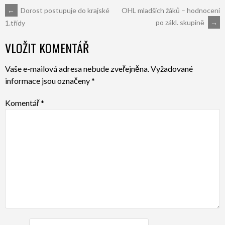
POST
←
Dorost postupuje do krajské
OHL mladších žáků – hodnocení
po zákl. skupině
→
1.třídy
NAVIGATION
VLOŽIT KOMENTÁŘ
Vaše e-mailová adresa nebude zveřejněna.
Vyžadované
informace jsou označeny
*
Komentář
*