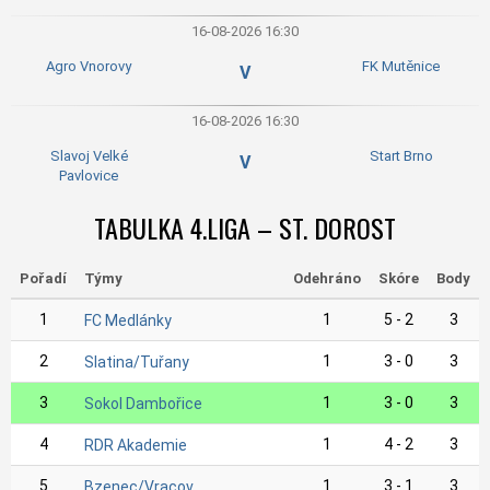
16-08-2026 16:30
Agro Vnorovy
FK Mutěnice
V
16-08-2026 16:30
Slavoj Velké
Start Brno
V
Pavlovice
TABULKA 4.LIGA – ST. DOROST
Pořadí
Týmy
Odehráno
Skóre
Body
1
1
5 - 2
3
FC Medlánky
2
1
3 - 0
3
Slatina/Tuřany
3
1
3 - 0
3
Sokol Dambořice
4
1
4 - 2
3
RDR Akademie
5
1
3 - 1
3
Bzenec/Vracov