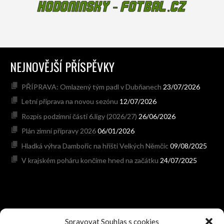
NEJNOVĚJŠÍ PŘÍSPĚVKY
PŘÍPRAVA: Omlazený tým padl v Dubňanech
23/07/2026
Letní příprava na novou sezónu
12/07/2026
Rozpis podzimní části 6.ligy (2026/27)
26/06/2026
Plán zimní přípravy 2026
06/01/2026
Hladká výhra Dambořic na hřišti Velkých Němčic
09/08/2025
V krajském poháru končíme hned na začátku
24/07/2025
Spravovat Souhlas s cookies