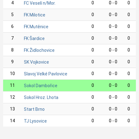
4
0
0 - 0
0
FC Veselí n/Mor.
5
0
0 - 0
0
FK Milotice
6
0
0 - 0
0
FK Mutěnice
7
0
0 - 0
0
FK Šardice
8
0
0 - 0
0
FK Židlochovice
9
0
0 - 0
0
SK Vojkovice
10
0
0 - 0
0
Slavoj Velké Pavlovice
11
0
0 - 0
0
Sokol Dambořice
12
0
0 - 0
0
Sokol Hroz. Lhota
13
0
0 - 0
0
Start Brno
14
0
0 - 0
0
TJ Lysovice