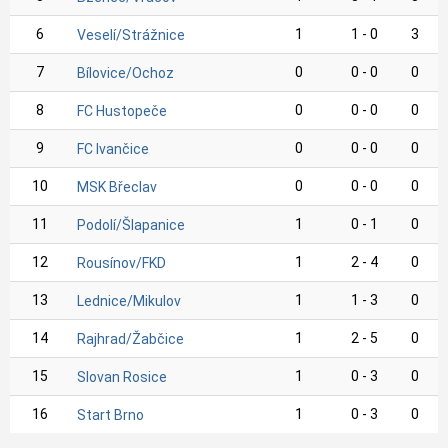
6
1
1 - 0
3
Veselí/Strážnice
7
0
0 - 0
0
Bílovice/Ochoz
8
0
0 - 0
0
FC Hustopeče
9
0
0 - 0
0
FC Ivančice
10
0
0 - 0
0
MSK Břeclav
11
1
0 - 1
0
Podolí/Šlapanice
12
1
2 - 4
0
Rousínov/FKD
13
1
1 - 3
0
Lednice/Mikulov
14
1
2 - 5
0
Rajhrad/Žabčice
15
1
0 - 3
0
Slovan Rosice
16
1
0 - 3
0
Start Brno