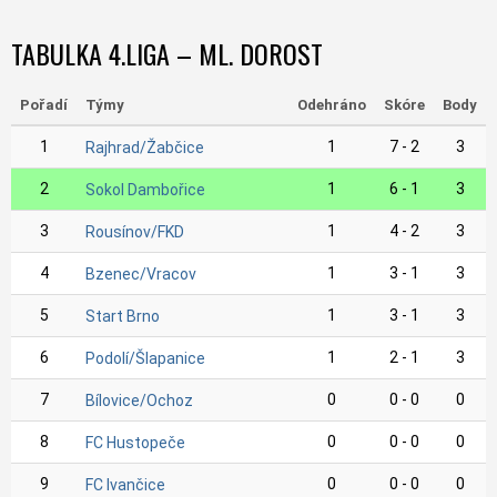
TABULKA 4.LIGA – ML. DOROST
Pořadí
Týmy
Odehráno
Skóre
Body
1
1
7 - 2
3
Rajhrad/Žabčice
2
1
6 - 1
3
Sokol Dambořice
3
1
4 - 2
3
Rousínov/FKD
4
1
3 - 1
3
Bzenec/Vracov
5
1
3 - 1
3
Start Brno
6
1
2 - 1
3
Podolí/Šlapanice
7
0
0 - 0
0
Bílovice/Ochoz
8
0
0 - 0
0
FC Hustopeče
9
0
0 - 0
0
FC Ivančice