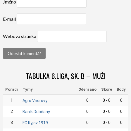
Jméno
E-mail
Webová stránka
TABULKA 6.LIGA, SK. B – MUŽI
Pořadí
Týmy
Odehráno
Skóre
Body
1
0
0 - 0
0
Agro Vnorovy
2
0
0 - 0
0
Baník Dubňany
3
0
0 - 0
0
FC Kyjov 1919