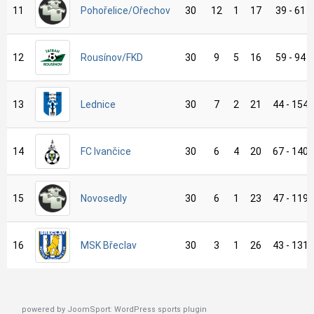
11
Pohořelice/Ořechov
30
12
1
17
39 - 61
12
Rousínov/FKD
30
9
5
16
59 - 94
13
Lednice
30
7
2
21
44 - 154
14
FC Ivančice
30
6
4
20
67 - 140
15
Novosedly
30
6
1
23
47 - 119
16
MSK Břeclav
30
3
1
26
43 - 131
powered by
JoomSport: WordPress sports plugin