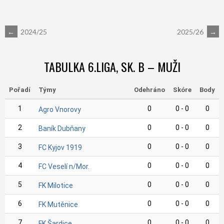
POST
←
2024/25
2025/26
→
NAVIGATION
TABULKA 6.LIGA, SK. B – MUŽI
Pořadí
Týmy
Odehráno
Skóre
Body
1
0
0 - 0
0
Agro Vnorovy
2
0
0 - 0
0
Baník Dubňany
3
0
0 - 0
0
FC Kyjov 1919
4
0
0 - 0
0
FC Veselí n/Mor.
5
0
0 - 0
0
FK Milotice
6
0
0 - 0
0
FK Mutěnice
7
0
0 - 0
0
FK Šardice