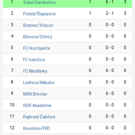
1
1
6 - 1
3
Sokol Dambořice
2
1
2 - 1
3
Podolí/Šlapanice
3
0
0 - 0
0
Bzenec/Vracov
4
0
0 - 0
0
Bílovice/Ochoz
5
0
0 - 0
0
FC Hustopeče
6
0
0 - 0
0
FC Ivančice
7
0
0 - 0
0
FC Medlánky
8
0
0 - 0
0
Lednice/Mikulov
9
0
0 - 0
0
MSK Břeclav
10
0
0 - 0
0
RDR Akademie
11
0
0 - 0
0
Rajhrad/Žabčice
12
0
0 - 0
0
Rousínov/FKD