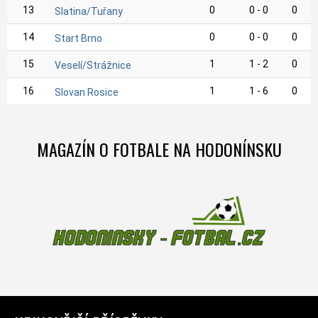
13
0
0 - 0
0
Slatina/Tuřany
14
0
0 - 0
0
Start Brno
15
1
1 - 2
0
Veselí/Strážnice
16
1
1 - 6
0
Slovan Rosice
MAGAZÍN O FOTBALE NA HODONÍNSKU