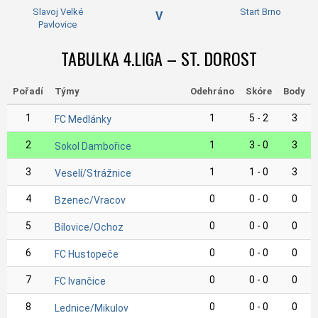
Slavoj Velké
Start Brno
V
Pavlovice
TABULKA 4.LIGA – ST. DOROST
Pořadí
Týmy
Odehráno
Skóre
Body
1
1
5 - 2
3
FC Medlánky
2
1
3 - 0
3
Sokol Dambořice
3
1
1 - 0
3
Veselí/Strážnice
4
0
0 - 0
0
Bzenec/Vracov
5
0
0 - 0
0
Bílovice/Ochoz
6
0
0 - 0
0
FC Hustopeče
7
0
0 - 0
0
FC Ivančice
8
0
0 - 0
0
Lednice/Mikulov