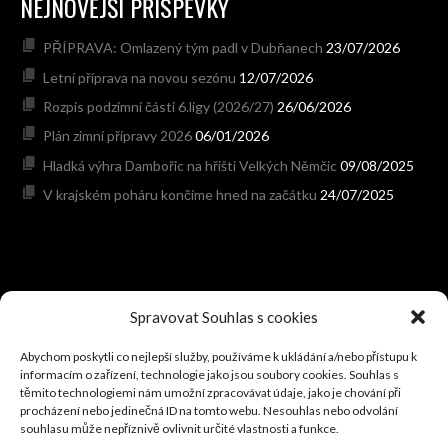
NEJNOVĚJŠÍ PŘÍSPĚVKY
PŘÍPRAVA: Omlazený tým padl v Dubňanech
23/07/2026
Letní příprava na novou sezónu
12/07/2026
Rozpis podzimní části 6.ligy (2026/27)
26/06/2026
Plán zimní přípravy 2026
06/01/2026
Hladká výhra Dambořic na hřišti Velkých Němčic
09/08/2025
V krajském poháru končíme hned na začátku
24/07/2025
HODONÍNSKÝ FOTBAL
Spravovat Souhlas s cookies
Abychom poskytli co nejlepší služby, používáme k ukládání a/nebo přístupu k
V úvodní duelu 8.ligy porazily Hovorany soupeře ze Bzence
informacím o zařízení, technologie jako jsou soubory cookies. Souhlas s
08/08/2026
těmito technologiemi nám umožní zpracovávat údaje, jako je chování při
procházení nebo jedinečná ID na tomto webu. Nesouhlas nebo odvolání
Vítáme nového partnera – David Pol (fotograf)
08/08/2026
souhlasu může nepříznivě ovlivnit určité vlastnosti a funkce.
PROGRAM NA VÍKEND: Hraje se 7.-9.srpna 2026
05/08/2026