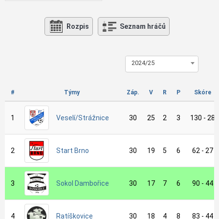
Rozpis
Seznam hráčů
2024/25
#
Týmy
Záp.
V
R
P
Skóre
1
Veselí/Strážnice
30
25
2
3
130 - 28
2
Start Brno
30
19
5
6
62 - 27
3
Sokol Dambořice
30
17
7
6
90 - 44
4
Ratíškovice
30
18
4
8
83 - 44