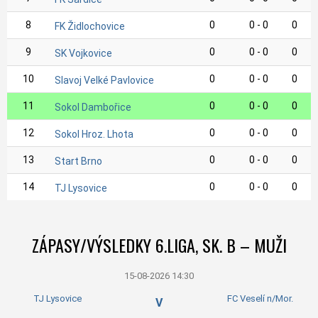
8
0
0 - 0
0
FK Židlochovice
9
0
0 - 0
0
SK Vojkovice
10
0
0 - 0
0
Slavoj Velké Pavlovice
11
0
0 - 0
0
Sokol Dambořice
12
0
0 - 0
0
Sokol Hroz. Lhota
13
0
0 - 0
0
Start Brno
14
0
0 - 0
0
TJ Lysovice
ZÁPASY/VÝSLEDKY 6.LIGA, SK. B – MUŽI
15-08-2026 14:30
TJ Lysovice
FC Veselí n/Mor.
V