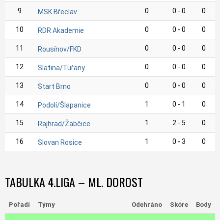
9
0
0 - 0
0
MSK Břeclav
10
0
0 - 0
0
RDR Akademie
11
0
0 - 0
0
Rousínov/FKD
12
0
0 - 0
0
Slatina/Tuřany
13
0
0 - 0
0
Start Brno
14
1
0 - 1
0
Podolí/Šlapanice
15
1
2 - 5
0
Rajhrad/Žabčice
16
1
0 - 3
0
Slovan Rosice
TABULKA 4.LIGA – ML. DOROST
Pořadí
Týmy
Odehráno
Skóre
Body