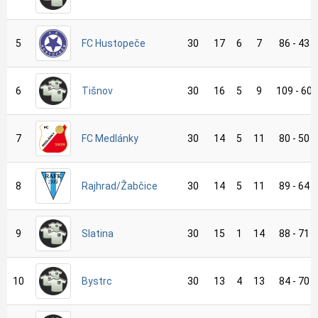
5
FC Hustopeče
30
17
6
7
86 - 43
6
Tišnov
30
16
5
9
109 - 60
7
FC Medlánky
30
14
5
11
80 - 50
8
Rajhrad/Žabčice
30
14
5
11
89 - 64
9
Slatina
30
15
1
14
88 - 71
10
Bystrc
30
13
4
13
84 - 70