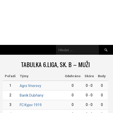
Vyhledá
TABULKA 6.LIGA, SK. B – MUŽI
Pořadí
Týmy
Odehráno
Skóre
Body
1
0
0 - 0
0
Agro Vnorovy
2
0
0 - 0
0
Baník Dubňany
3
0
0 - 0
0
FC Kyjov 1919