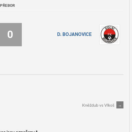
 PŘEBOR
0
D. BOJANOVICE
Kněždub vs Vlkoš
→
ce jsou označeny
*