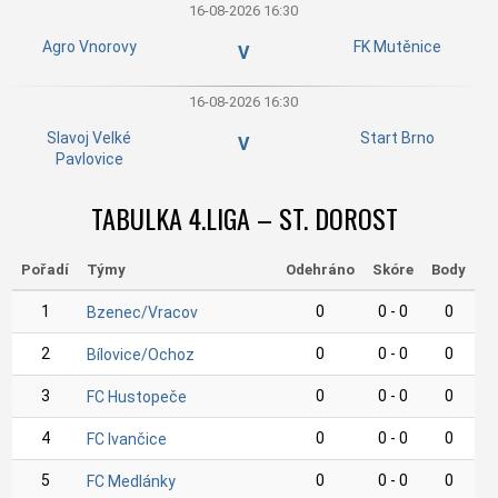
16-08-2026 16:30
Agro Vnorovy
FK Mutěnice
V
16-08-2026 16:30
Slavoj Velké
Start Brno
V
Pavlovice
TABULKA 4.LIGA – ST. DOROST
Pořadí
Týmy
Odehráno
Skóre
Body
1
0
0 - 0
0
Bzenec/Vracov
2
0
0 - 0
0
Bílovice/Ochoz
3
0
0 - 0
0
FC Hustopeče
4
0
0 - 0
0
FC Ivančice
5
0
0 - 0
0
FC Medlánky