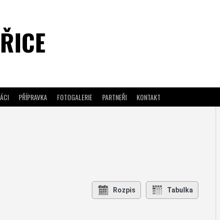
ŘICE
ÁCI
PŘÍPRAVKA
FOTOGALERIE
PARTNEŘI
KONTAKT
Rozpis
Tabulka