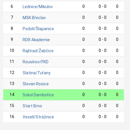
6
0
0 - 0
0
Lednice/Mikulov
7
0
0 - 0
0
MSK Břeclav
8
0
0 - 0
0
Podolí/Šlapanice
9
0
0 - 0
0
RDR Akademie
10
0
0 - 0
0
Rajhrad/Žabčice
11
0
0 - 0
0
Rousínov/FKD
12
0
0 - 0
0
Slatina/Tuřany
13
0
0 - 0
0
Slovan Rosice
14
0
0 - 0
0
Sokol Dambořice
15
0
0 - 0
0
Start Brno
16
0
0 - 0
0
Veselí/Strážnice