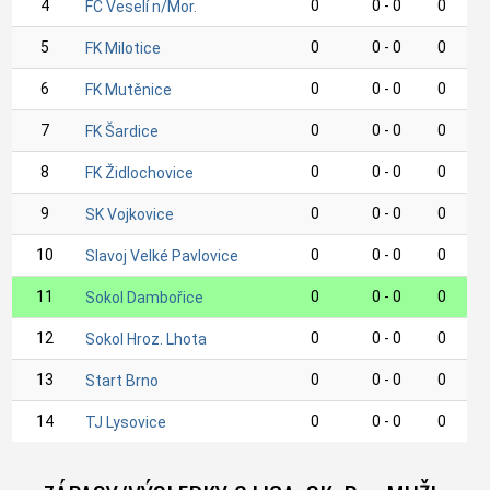
4
0
0 - 0
0
FC Veselí n/Mor.
5
0
0 - 0
0
FK Milotice
6
0
0 - 0
0
FK Mutěnice
7
0
0 - 0
0
FK Šardice
8
0
0 - 0
0
FK Židlochovice
9
0
0 - 0
0
SK Vojkovice
10
0
0 - 0
0
Slavoj Velké Pavlovice
11
0
0 - 0
0
Sokol Dambořice
12
0
0 - 0
0
Sokol Hroz. Lhota
13
0
0 - 0
0
Start Brno
14
0
0 - 0
0
TJ Lysovice