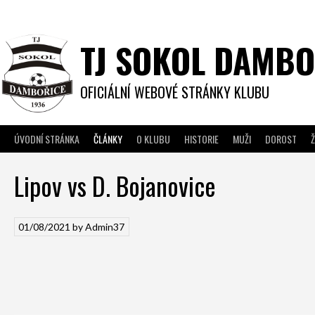
Skip
to
content
TJ SOKOL DAMBO
OFICIÁLNÍ WEBOVÉ STRÁNKY KLUBU
ÚVODNÍ STRÁNKA
ČLÁNKY
O KLUBU
HISTORIE
MUŽI
DOROST
Ž
Lipov vs D. Bojanovice
01/08/2021
by
Admin37