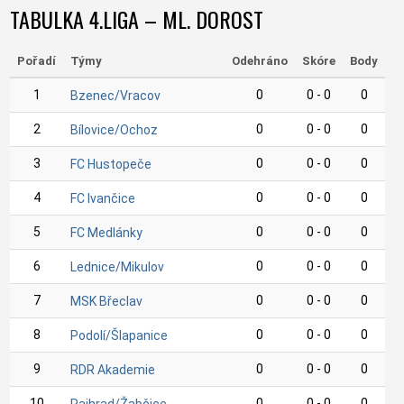
TABULKA 4.LIGA – ML. DOROST
Pořadí
Týmy
Odehráno
Skóre
Body
1
0
0 - 0
0
Bzenec/Vracov
2
0
0 - 0
0
Bílovice/Ochoz
3
0
0 - 0
0
FC Hustopeče
4
0
0 - 0
0
FC Ivančice
5
0
0 - 0
0
FC Medlánky
6
0
0 - 0
0
Lednice/Mikulov
7
0
0 - 0
0
MSK Břeclav
8
0
0 - 0
0
Podolí/Šlapanice
9
0
0 - 0
0
RDR Akademie
10
0
0 - 0
0