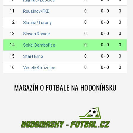
Rajhrad/Žabčice
11
0
0 - 0
0
Rousínov/FKD
12
0
0 - 0
0
Slatina/Tuřany
13
0
0 - 0
0
Slovan Rosice
14
0
0 - 0
0
Sokol Dambořice
15
0
0 - 0
0
Start Brno
16
0
0 - 0
0
Veselí/Strážnice
MAGAZÍN O FOTBALE NA HODONÍNSKU