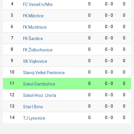
4
0
0 - 0
0
FC Veselí n/Mor.
5
0
0 - 0
0
FK Milotice
6
0
0 - 0
0
FK Mutěnice
7
0
0 - 0
0
FK Šardice
8
0
0 - 0
0
FK Židlochovice
9
0
0 - 0
0
SK Vojkovice
10
0
0 - 0
0
Slavoj Velké Pavlovice
11
0
0 - 0
0
Sokol Dambořice
12
0
0 - 0
0
Sokol Hroz. Lhota
13
0
0 - 0
0
Start Brno
14
0
0 - 0
0
TJ Lysovice