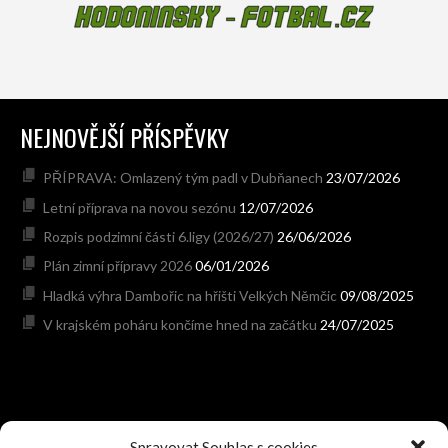
NEJNOVĚJŠÍ PŘÍSPĚVKY
PŘÍPRAVA: Omlazený tým padl v Dubňanech
23/07/2026
Letní příprava na novou sezónu
12/07/2026
Rozpis podzimní části 6.ligy (2026/27)
26/06/2026
Plán zimní přípravy 2026
06/01/2026
Hladká výhra Dambořic na hřišti Velkých Němčic
09/08/2025
V krajském poháru končíme hned na začátku
24/07/2025
Spravovat Souhlas s cookies