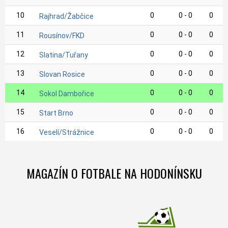
10
0
0 - 0
0
Rajhrad/Žabčice
11
0
0 - 0
0
Rousínov/FKD
12
0
0 - 0
0
Slatina/Tuřany
13
0
0 - 0
0
Slovan Rosice
14
0
0 - 0
0
Sokol Dambořice
15
0
0 - 0
0
Start Brno
16
0
0 - 0
0
Veselí/Strážnice
MAGAZÍN O FOTBALE NA HODONÍNSKU