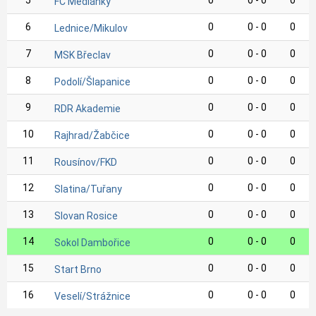
5
0
0 - 0
0
FC Medlánky
6
0
0 - 0
0
Lednice/Mikulov
7
0
0 - 0
0
MSK Břeclav
8
0
0 - 0
0
Podolí/Šlapanice
9
0
0 - 0
0
RDR Akademie
10
0
0 - 0
0
Rajhrad/Žabčice
11
0
0 - 0
0
Rousínov/FKD
12
0
0 - 0
0
Slatina/Tuřany
13
0
0 - 0
0
Slovan Rosice
14
0
0 - 0
0
Sokol Dambořice
15
0
0 - 0
0
Start Brno
16
0
0 - 0
0
Veselí/Strážnice