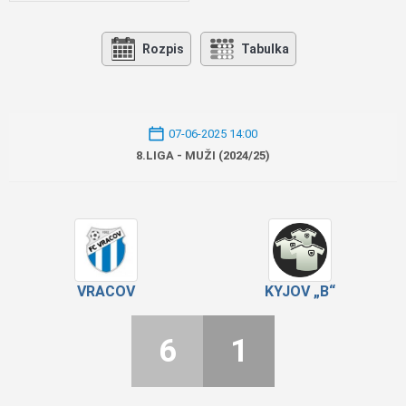
Rozpis
Tabulka
07-06-2025 14:00
8.LIGA - MUŽI (2024/25)
VRACOV
KYJOV „B“
6
1