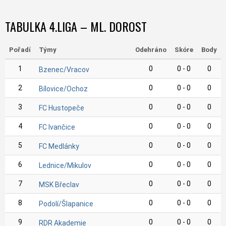
TABULKA 4.LIGA – ML. DOROST
Pořadí
Týmy
Odehráno
Skóre
Body
1
0
0 - 0
0
Bzenec/Vracov
2
0
0 - 0
0
Bílovice/Ochoz
3
0
0 - 0
0
FC Hustopeče
4
0
0 - 0
0
FC Ivančice
5
0
0 - 0
0
FC Medlánky
6
0
0 - 0
0
Lednice/Mikulov
7
0
0 - 0
0
MSK Břeclav
8
0
0 - 0
0
Podolí/Šlapanice
9
0
0 - 0
0
RDR Akademie