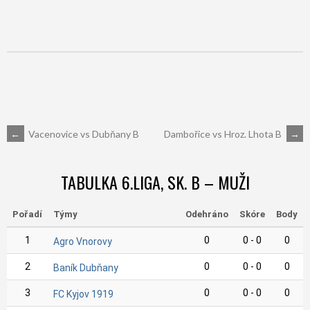
POST
←
Vacenovice vs Dubňany B
Dambořice vs Hroz. Lhota B
→
NAVIGATION
TABULKA 6.LIGA, SK. B – MUŽI
Pořadí
Týmy
Odehráno
Skóre
Body
1
0
0 - 0
0
Agro Vnorovy
2
0
0 - 0
0
Baník Dubňany
3
0
0 - 0
0
FC Kyjov 1919