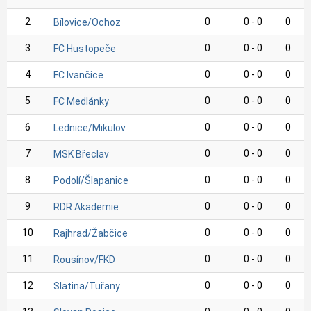
2
0
0 - 0
0
Bílovice/Ochoz
3
0
0 - 0
0
FC Hustopeče
4
0
0 - 0
0
FC Ivančice
5
0
0 - 0
0
FC Medlánky
6
0
0 - 0
0
Lednice/Mikulov
7
0
0 - 0
0
MSK Břeclav
8
0
0 - 0
0
Podolí/Šlapanice
9
0
0 - 0
0
RDR Akademie
10
0
0 - 0
0
Rajhrad/Žabčice
11
0
0 - 0
0
Rousínov/FKD
12
0
0 - 0
0
Slatina/Tuřany