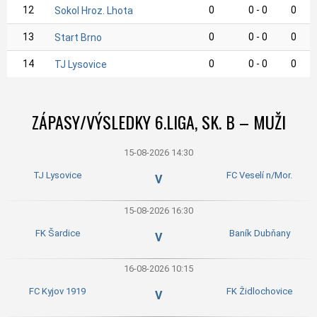
12
0
0 - 0
0
Sokol Hroz. Lhota
13
0
0 - 0
0
Start Brno
14
0
0 - 0
0
TJ Lysovice
ZÁPASY/VÝSLEDKY 6.LIGA, SK. B – MUŽI
15-08-2026 14:30
TJ Lysovice
FC Veselí n/Mor.
V
15-08-2026 16:30
FK Šardice
Baník Dubňany
V
16-08-2026 10:15
FC Kyjov 1919
FK Židlochovice
V