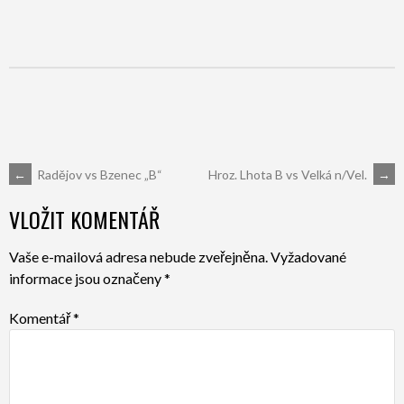
POST
←
Radějov vs Bzenec „B“
Hroz. Lhota B vs Velká n/Vel.
→
VLOŽIT KOMENTÁŘ
NAVIGATION
Vaše e-mailová adresa nebude zveřejněna.
Vyžadované
informace jsou označeny
*
Komentář
*