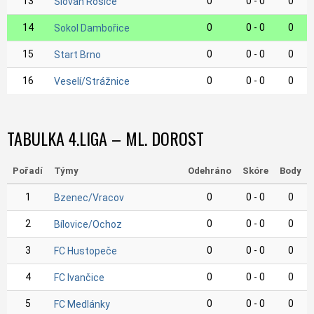
13
0
0 - 0
0
Slovan Rosice
14
0
0 - 0
0
Sokol Dambořice
15
0
0 - 0
0
Start Brno
16
0
0 - 0
0
Veselí/Strážnice
TABULKA 4.LIGA – ML. DOROST
Pořadí
Týmy
Odehráno
Skóre
Body
1
0
0 - 0
0
Bzenec/Vracov
2
0
0 - 0
0
Bílovice/Ochoz
3
0
0 - 0
0
FC Hustopeče
4
0
0 - 0
0
FC Ivančice
5
0
0 - 0
0
FC Medlánky