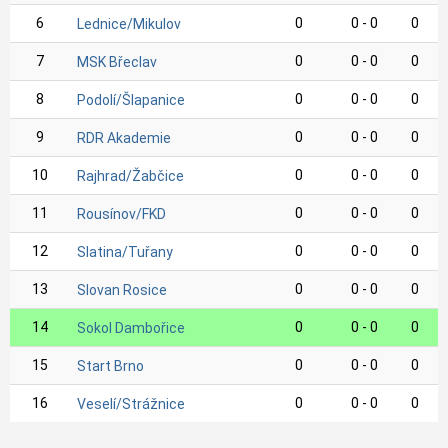
6
0
0 - 0
0
Lednice/Mikulov
7
0
0 - 0
0
MSK Břeclav
8
0
0 - 0
0
Podolí/Šlapanice
9
0
0 - 0
0
RDR Akademie
10
0
0 - 0
0
Rajhrad/Žabčice
11
0
0 - 0
0
Rousínov/FKD
12
0
0 - 0
0
Slatina/Tuřany
13
0
0 - 0
0
Slovan Rosice
14
0
0 - 0
0
Sokol Dambořice
15
0
0 - 0
0
Start Brno
16
0
0 - 0
0
Veselí/Strážnice