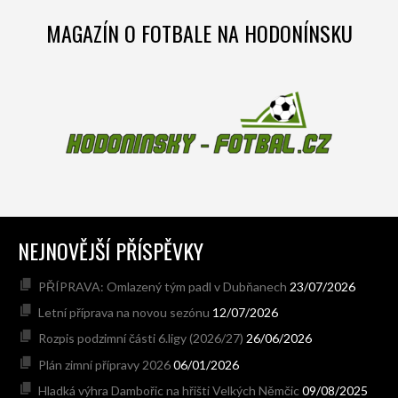
MAGAZÍN O FOTBALE NA HODONÍNSKU
NEJNOVĚJŠÍ PŘÍSPĚVKY
PŘÍPRAVA: Omlazený tým padl v Dubňanech
23/07/2026
Letní příprava na novou sezónu
12/07/2026
Rozpis podzimní části 6.ligy (2026/27)
26/06/2026
Plán zimní přípravy 2026
06/01/2026
Hladká výhra Dambořic na hřišti Velkých Němčic
09/08/2025