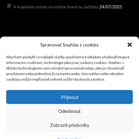
V krajském poháru končíme hned na začátku
24/07/2025
HODONÍNSKÝ FOTBAL
Spravovat Souhlas s cookies
Abychom poskytli co nejlepší služby, používáme k ukládání a/nebo přístupu k
PROGRAM NA VÍKEND: Hraje se 7.-9.srpna 2026
05/08/2026
informacím o zařízení, technologie jako jsou soubory cookies. Souhlas s
Přípravné zápasy před sezónou (červenec, srpen 2026)
těmito technologiemi nám umožní zpracovávat údaje, jako je chování při
procházení nebo jedinečná ID na tomto webu. Nesouhlas nebo odvolání
03/08/2026
souhlasu může nepříznivě ovlivnit určité vlastnosti a funkce.
V neděli se dohrávalo 2.kolo okresního poháru
02/08/2026
V krajském poháru postupují Rohatec, Dubňany, Šardice a
Příjmout
Ratíškovice
02/08/2026
Kyjov schytal v poháru debakl 0:8 od Rohatce
02/08/2026
Odmítnout
Zobrazit předvolby
© 2026 TJ SOKOL DAMBOŘICE
DESIGNED BY THEMEBOY