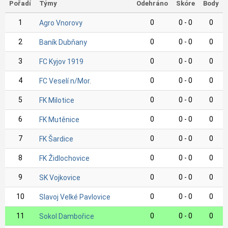
Pořadí
Týmy
Odehráno
Skóre
Body
1
0
0 - 0
0
Agro Vnorovy
2
0
0 - 0
0
Baník Dubňany
3
0
0 - 0
0
FC Kyjov 1919
4
0
0 - 0
0
FC Veselí n/Mor.
5
0
0 - 0
0
FK Milotice
6
0
0 - 0
0
FK Mutěnice
7
0
0 - 0
0
FK Šardice
8
0
0 - 0
0
FK Židlochovice
9
0
0 - 0
0
SK Vojkovice
10
0
0 - 0
0
Slavoj Velké Pavlovice
11
0
0 - 0
0
Sokol Dambořice