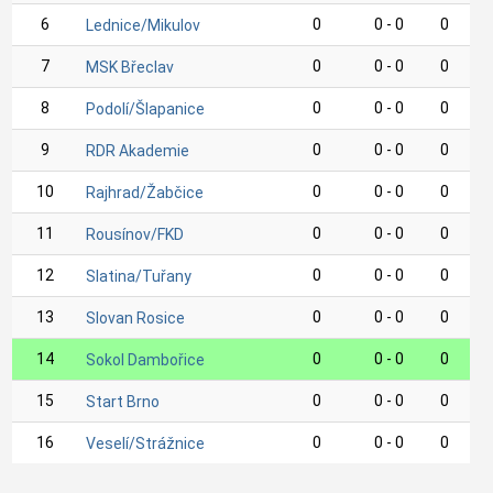
6
0
0 - 0
0
Lednice/Mikulov
7
0
0 - 0
0
MSK Břeclav
8
0
0 - 0
0
Podolí/Šlapanice
9
0
0 - 0
0
RDR Akademie
10
0
0 - 0
0
Rajhrad/Žabčice
11
0
0 - 0
0
Rousínov/FKD
12
0
0 - 0
0
Slatina/Tuřany
13
0
0 - 0
0
Slovan Rosice
14
0
0 - 0
0
Sokol Dambořice
15
0
0 - 0
0
Start Brno
16
0
0 - 0
0
Veselí/Strážnice