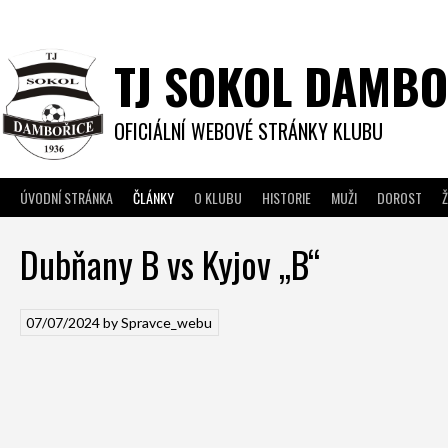
Skip
to
content
TJ SOKOL DAMBO
OFICIÁLNÍ WEBOVÉ STRÁNKY KLUBU
ÚVODNÍ STRÁNKA
ČLÁNKY
O KLUBU
HISTORIE
MUŽI
DOROST
Ž
Dubňany B vs Kyjov „B“
07/07/2024
by
Spravce_webu