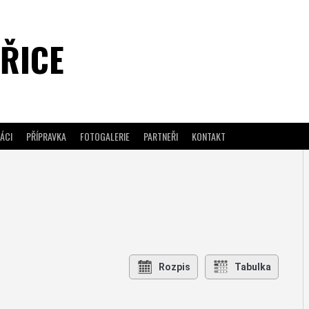
ŘICE
ÁCI
PŘÍPRAVKA
FOTOGALERIE
PARTNEŘI
KONTAKT
Rozpis
Tabulka