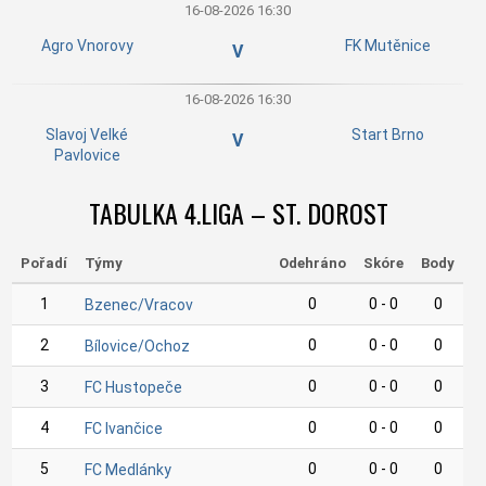
16-08-2026 16:30
Agro Vnorovy
FK Mutěnice
V
16-08-2026 16:30
Slavoj Velké
Start Brno
V
Pavlovice
TABULKA 4.LIGA – ST. DOROST
Pořadí
Týmy
Odehráno
Skóre
Body
1
0
0 - 0
0
Bzenec/Vracov
2
0
0 - 0
0
Bílovice/Ochoz
3
0
0 - 0
0
FC Hustopeče
4
0
0 - 0
0
FC Ivančice
5
0
0 - 0
0
FC Medlánky