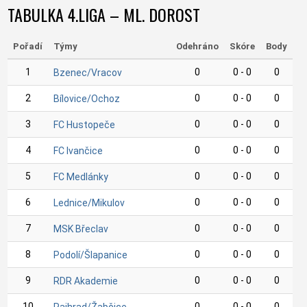
TABULKA 4.LIGA – ML. DOROST
Pořadí
Týmy
Odehráno
Skóre
Body
1
0
0 - 0
0
Bzenec/Vracov
2
0
0 - 0
0
Bílovice/Ochoz
3
0
0 - 0
0
FC Hustopeče
4
0
0 - 0
0
FC Ivančice
5
0
0 - 0
0
FC Medlánky
6
0
0 - 0
0
Lednice/Mikulov
7
0
0 - 0
0
MSK Břeclav
8
0
0 - 0
0
Podolí/Šlapanice
9
0
0 - 0
0
RDR Akademie
10
0
0 - 0
0