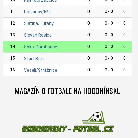
Rajhrad/Žabčice
11
0
0 - 0
0
Rousínov/FKD
12
0
0 - 0
0
Slatina/Tuřany
13
0
0 - 0
0
Slovan Rosice
14
0
0 - 0
0
Sokol Dambořice
15
0
0 - 0
0
Start Brno
16
0
0 - 0
0
Veselí/Strážnice
MAGAZÍN O FOTBALE NA HODONÍNSKU