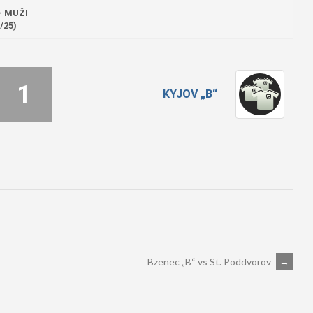
- MUŽI
/25)
1
KYJOV „B“
Bzenec „B“ vs St. Poddvorov
→