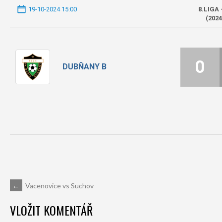
19-10-2024 15:00
8.LIGA 
(2024
0
DUBŇANY B
POST
←
Vacenovice vs Suchov
VLOŽIT KOMENTÁŘ
NAVIGATION