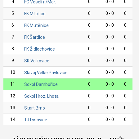
4
0
0 - 0
0
FC Veselí n/Mor.
5
0
0 - 0
0
FK Milotice
6
0
0 - 0
0
FK Mutěnice
7
0
0 - 0
0
FK Šardice
8
0
0 - 0
0
FK Židlochovice
9
0
0 - 0
0
SK Vojkovice
10
0
0 - 0
0
Slavoj Velké Pavlovice
11
0
0 - 0
0
Sokol Dambořice
12
0
0 - 0
0
Sokol Hroz. Lhota
13
0
0 - 0
0
Start Brno
14
0
0 - 0
0
TJ Lysovice