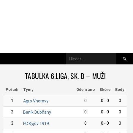
Vyhledá
TABULKA 6.LIGA, SK. B – MUŽI
Pořadí
Týmy
Odehráno
Skóre
Body
1
0
0 - 0
0
Agro Vnorovy
2
0
0 - 0
0
Baník Dubňany
3
0
0 - 0
0
FC Kyjov 1919