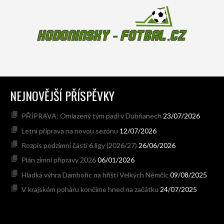
NEJNOVĚJŠÍ PŘÍSPĚVKY
PŘÍPRAVA: Omlazený tým padl v Dubňanech
23/07/2026
Letní příprava na novou sezónu
12/07/2026
Rozpis podzimní části 6.ligy (2026/27)
26/06/2026
Plán zimní přípravy 2026
06/01/2026
Hladká výhra Dambořic na hřišti Velkých Němčic
09/08/2025
V krajském poháru končíme hned na začátku
24/07/2025