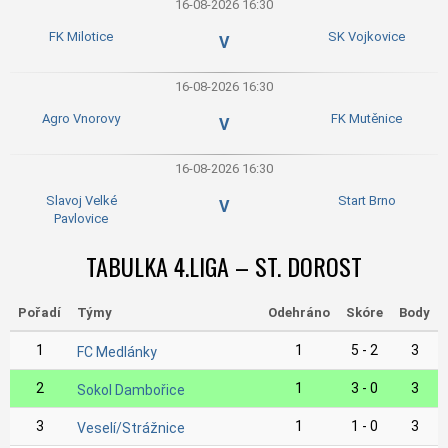
16-08-2026 16:30
FK Milotice
SK Vojkovice
V
16-08-2026 16:30
Agro Vnorovy
FK Mutěnice
V
16-08-2026 16:30
Slavoj Velké
Start Brno
V
Pavlovice
TABULKA 4.LIGA – ST. DOROST
Pořadí
Týmy
Odehráno
Skóre
Body
1
1
5 - 2
3
FC Medlánky
2
1
3 - 0
3
Sokol Dambořice
3
1
1 - 0
3
Veselí/Strážnice