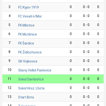
3
0
0 - 0
0
FC Kyjov 1919
4
0
0 - 0
0
FC Veselí n/Mor.
5
0
0 - 0
0
FK Milotice
6
0
0 - 0
0
FK Mutěnice
7
0
0 - 0
0
FK Šardice
8
0
0 - 0
0
FK Židlochovice
9
0
0 - 0
0
SK Vojkovice
10
0
0 - 0
0
Slavoj Velké Pavlovice
11
0
0 - 0
0
Sokol Dambořice
12
0
0 - 0
0
Sokol Hroz. Lhota
13
0
0 - 0
0
Start Brno
14
0
0 - 0
0