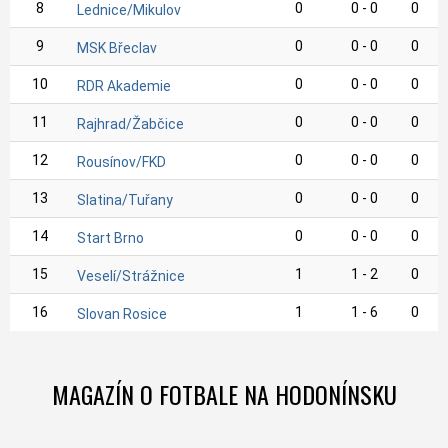
8
0
0 - 0
0
Lednice/Mikulov
9
0
0 - 0
0
MSK Břeclav
10
0
0 - 0
0
RDR Akademie
11
0
0 - 0
0
Rajhrad/Žabčice
12
0
0 - 0
0
Rousínov/FKD
13
0
0 - 0
0
Slatina/Tuřany
14
0
0 - 0
0
Start Brno
15
1
1 - 2
0
Veselí/Strážnice
16
1
1 - 6
0
Slovan Rosice
MAGAZÍN O FOTBALE NA HODONÍNSKU