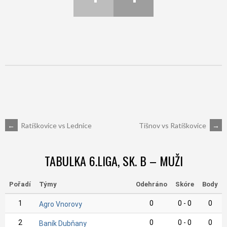
POST
←
Ratíškovice vs Lednice
Tišnov vs Ratíškovice
→
NAVIGATION
TABULKA 6.LIGA, SK. B – MUŽI
Pořadí
Týmy
Odehráno
Skóre
Body
1
0
0 - 0
0
Agro Vnorovy
2
0
0 - 0
0
Baník Dubňany