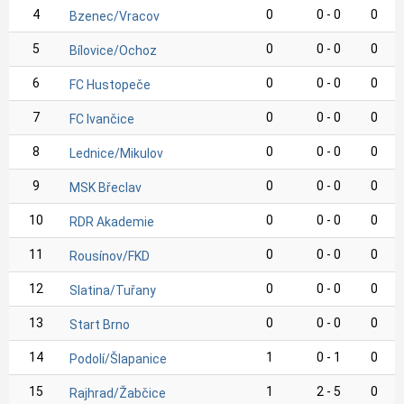
4
0
0 - 0
0
Bzenec/Vracov
5
0
0 - 0
0
Bílovice/Ochoz
6
0
0 - 0
0
FC Hustopeče
7
0
0 - 0
0
FC Ivančice
8
0
0 - 0
0
Lednice/Mikulov
9
0
0 - 0
0
MSK Břeclav
10
0
0 - 0
0
RDR Akademie
11
0
0 - 0
0
Rousínov/FKD
12
0
0 - 0
0
Slatina/Tuřany
13
0
0 - 0
0
Start Brno
14
1
0 - 1
0
Podolí/Šlapanice
15
1
2 - 5
0
Rajhrad/Žabčice