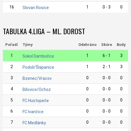
16
1
0 - 3
0
Slovan Rosice
TABULKA 4.LIGA – ML. DOROST
Pořadí
Týmy
Odehráno
Skóre
Body
1
1
6 - 1
3
Sokol Dambořice
2
1
2 - 1
3
Podolí/Šlapanice
3
0
0 - 0
0
Bzenec/Vracov
4
0
0 - 0
0
Bílovice/Ochoz
5
0
0 - 0
0
FC Hustopeče
6
0
0 - 0
0
FC Ivančice
7
0
0 - 0
0
FC Medlánky