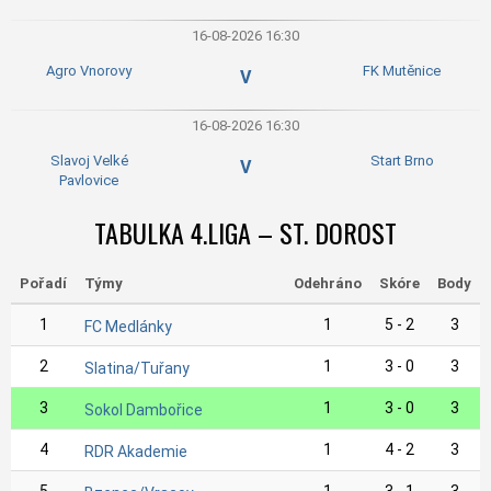
16-08-2026 16:30
Agro Vnorovy
FK Mutěnice
V
16-08-2026 16:30
Slavoj Velké
Start Brno
V
Pavlovice
TABULKA 4.LIGA – ST. DOROST
Pořadí
Týmy
Odehráno
Skóre
Body
1
1
5 - 2
3
FC Medlánky
2
1
3 - 0
3
Slatina/Tuřany
3
1
3 - 0
3
Sokol Dambořice
4
1
4 - 2
3
RDR Akademie