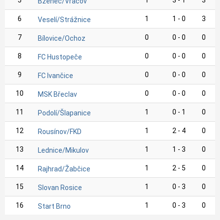
5
1
3 - 1
3
Bzenec/Vracov
6
1
1 - 0
3
Veselí/Strážnice
7
0
0 - 0
0
Bílovice/Ochoz
8
0
0 - 0
0
FC Hustopeče
9
0
0 - 0
0
FC Ivančice
10
0
0 - 0
0
MSK Břeclav
11
1
0 - 1
0
Podolí/Šlapanice
12
1
2 - 4
0
Rousínov/FKD
13
1
1 - 3
0
Lednice/Mikulov
14
1
2 - 5
0
Rajhrad/Žabčice
15
1
0 - 3
0
Slovan Rosice
16
1
0 - 3
0
Start Brno