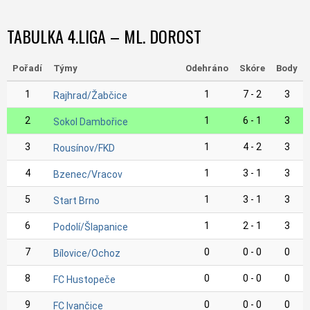
TABULKA 4.LIGA – ML. DOROST
Pořadí
Týmy
Odehráno
Skóre
Body
1
1
7 - 2
3
Rajhrad/Žabčice
2
1
6 - 1
3
Sokol Dambořice
3
1
4 - 2
3
Rousínov/FKD
4
1
3 - 1
3
Bzenec/Vracov
5
1
3 - 1
3
Start Brno
6
1
2 - 1
3
Podolí/Šlapanice
7
0
0 - 0
0
Bílovice/Ochoz
8
0
0 - 0
0
FC Hustopeče
9
0
0 - 0
0
FC Ivančice