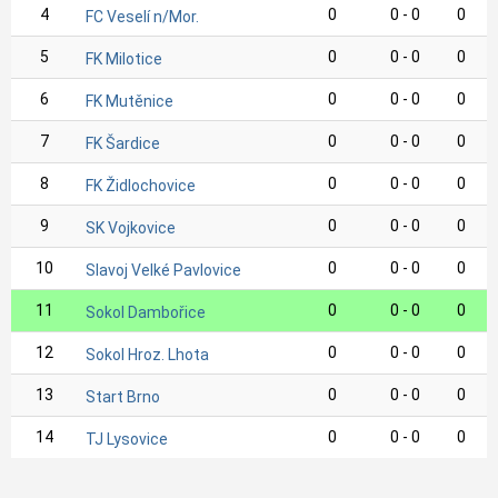
4
0
0 - 0
0
FC Veselí n/Mor.
5
0
0 - 0
0
FK Milotice
6
0
0 - 0
0
FK Mutěnice
7
0
0 - 0
0
FK Šardice
8
0
0 - 0
0
FK Židlochovice
9
0
0 - 0
0
SK Vojkovice
10
0
0 - 0
0
Slavoj Velké Pavlovice
11
0
0 - 0
0
Sokol Dambořice
12
0
0 - 0
0
Sokol Hroz. Lhota
13
0
0 - 0
0
Start Brno
14
0
0 - 0
0
TJ Lysovice