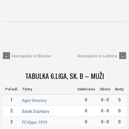
POST
←
Hustopeče vs Břeclav
Hustopeče vs Lednice
→
NAVIGATION
TABULKA 6.LIGA, SK. B – MUŽI
Pořadí
Týmy
Odehráno
Skóre
Body
1
0
0 - 0
0
Agro Vnorovy
2
0
0 - 0
0
Baník Dubňany
3
0
0 - 0
0
FC Kyjov 1919