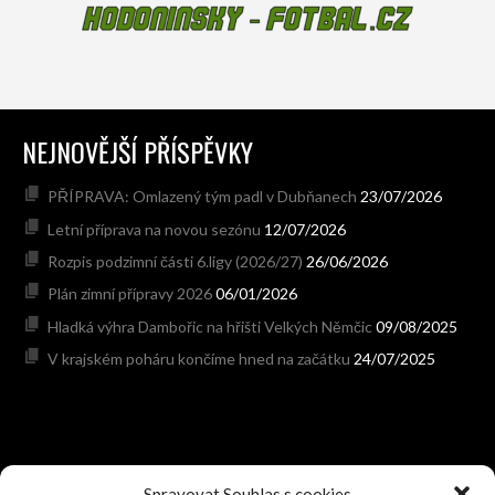
NEJNOVĚJŠÍ PŘÍSPĚVKY
PŘÍPRAVA: Omlazený tým padl v Dubňanech
23/07/2026
Letní příprava na novou sezónu
12/07/2026
Rozpis podzimní části 6.ligy (2026/27)
26/06/2026
Plán zimní přípravy 2026
06/01/2026
Hladká výhra Dambořic na hřišti Velkých Němčic
09/08/2025
V krajském poháru končíme hned na začátku
24/07/2025
Spravovat Souhlas s cookies