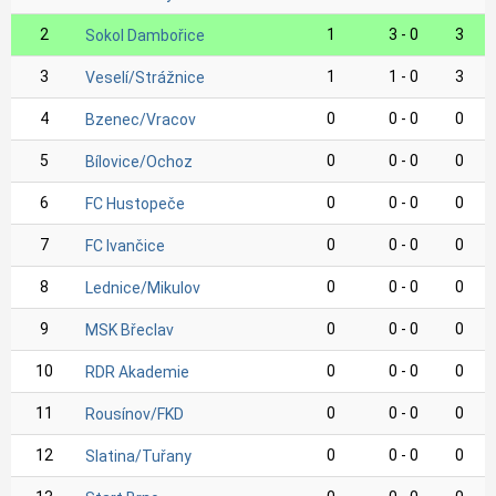
2
1
3 - 0
3
Sokol Dambořice
3
1
1 - 0
3
Veselí/Strážnice
4
0
0 - 0
0
Bzenec/Vracov
5
0
0 - 0
0
Bílovice/Ochoz
6
0
0 - 0
0
FC Hustopeče
7
0
0 - 0
0
FC Ivančice
8
0
0 - 0
0
Lednice/Mikulov
9
0
0 - 0
0
MSK Břeclav
10
0
0 - 0
0
RDR Akademie
11
0
0 - 0
0
Rousínov/FKD
12
0
0 - 0
0
Slatina/Tuřany