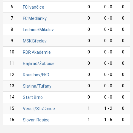
6
0
0 - 0
0
FC Ivančice
7
0
0 - 0
0
FC Medlánky
8
0
0 - 0
0
Lednice/Mikulov
9
0
0 - 0
0
MSK Břeclav
10
0
0 - 0
0
RDR Akademie
11
0
0 - 0
0
Rajhrad/Žabčice
12
0
0 - 0
0
Rousínov/FKD
13
0
0 - 0
0
Slatina/Tuřany
14
0
0 - 0
0
Start Brno
15
1
1 - 2
0
Veselí/Strážnice
16
1
1 - 6
0
Slovan Rosice