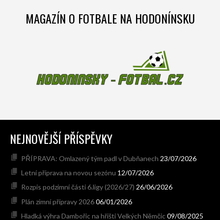
MAGAZÍN O FOTBALE NA HODONÍNSKU
NEJNOVĚJŠÍ PŘÍSPĚVKY
PŘÍPRAVA: Omlazený tým padl v Dubňanech
23/07/2026
Letní příprava na novou sezónu
12/07/2026
Rozpis podzimní části 6.ligy (2026/27)
26/06/2026
Plán zimní přípravy 2026
06/01/2026
Hladká výhra Dambořic na hřišti Velkých Němčic
09/08/2025