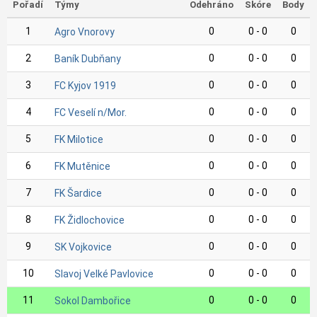
Pořadí
Týmy
Odehráno
Skóre
Body
1
0
0 - 0
0
Agro Vnorovy
2
0
0 - 0
0
Baník Dubňany
3
0
0 - 0
0
FC Kyjov 1919
4
0
0 - 0
0
FC Veselí n/Mor.
5
0
0 - 0
0
FK Milotice
6
0
0 - 0
0
FK Mutěnice
7
0
0 - 0
0
FK Šardice
8
0
0 - 0
0
FK Židlochovice
9
0
0 - 0
0
SK Vojkovice
10
0
0 - 0
0
Slavoj Velké Pavlovice
11
0
0 - 0
0
Sokol Dambořice