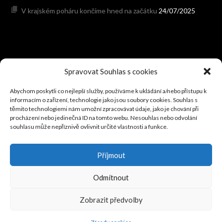
V krajském poháru končíme hned na začátku
24/07/2025
HODONÍNSKÝ FOTBAL
Spravovat Souhlas s cookies
Abychom poskytli co nejlepší služby, používáme k ukládání a/nebo přístupu k
V úvodní duelu 8.ligy porazily Hovorany soupeře ze Bzence
informacím o zařízení, technologie jako jsou soubory cookies. Souhlas s
08/08/2026
těmito technologiemi nám umožní zpracovávat údaje, jako je chování při
procházení nebo jedinečná ID na tomto webu. Nesouhlas nebo odvolání
Vítáme nového partnera – David Pol (fotograf)
08/08/2026
souhlasu může nepříznivě ovlivnit určité vlastnosti a funkce.
VÝSLEDKOVÝ SERVIS: Hraje se 7.-9.srpna 2026
05/08/2026
Přípravné zápasy před sezónou (červenec, srpen 2026)
Příjmout
03/08/2026
V neděli se dohrávalo 2.kolo okresního poháru
02/08/2026
Odmítnout
Zobrazit předvolby
© 2026 TJ SOKOL DAMBOŘICE
DESIGNED BY THEMEBOY