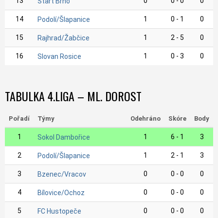
13
0
0 - 0
0
Start Brno
14
1
0 - 1
0
Podolí/Šlapanice
15
1
2 - 5
0
Rajhrad/Žabčice
16
1
0 - 3
0
Slovan Rosice
TABULKA 4.LIGA – ML. DOROST
Pořadí
Týmy
Odehráno
Skóre
Body
1
1
6 - 1
3
Sokol Dambořice
2
1
2 - 1
3
Podolí/Šlapanice
3
0
0 - 0
0
Bzenec/Vracov
4
0
0 - 0
0
Bílovice/Ochoz
5
0
0 - 0
0
FC Hustopeče