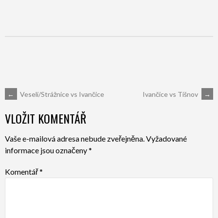
POST
←
Veselí/Strážnice vs Ivančice
Ivančice vs Tišnov
→
VLOŽIT KOMENTÁŘ
NAVIGATION
Vaše e-mailová adresa nebude zveřejněna.
Vyžadované
informace jsou označeny
*
Komentář
*