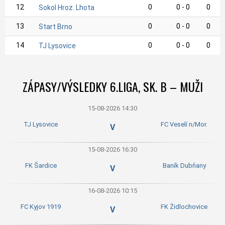
12
0
0 - 0
0
Sokol Hroz. Lhota
13
0
0 - 0
0
Start Brno
14
0
0 - 0
0
TJ Lysovice
ZÁPASY/VÝSLEDKY 6.LIGA, SK. B – MUŽI
15-08-2026 14:30
TJ Lysovice
FC Veselí n/Mor.
V
15-08-2026 16:30
FK Šardice
Baník Dubňany
V
16-08-2026 10:15
FC Kyjov 1919
FK Židlochovice
V