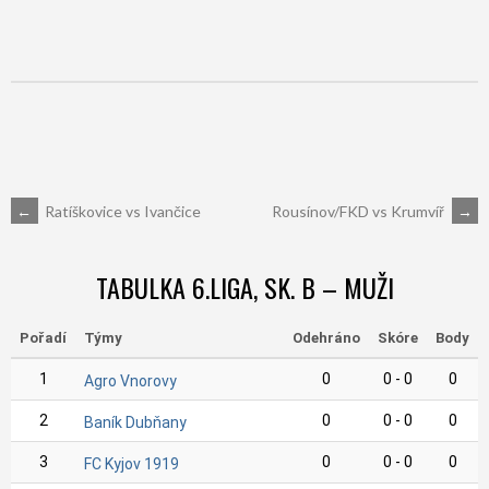
POST
←
Ratíškovice vs Ivančice
Rousínov/FKD vs Krumvíř
→
NAVIGATION
TABULKA 6.LIGA, SK. B – MUŽI
Pořadí
Týmy
Odehráno
Skóre
Body
1
0
0 - 0
0
Agro Vnorovy
2
0
0 - 0
0
Baník Dubňany
3
0
0 - 0
0
FC Kyjov 1919