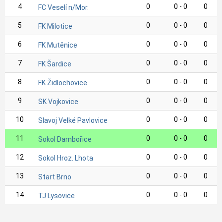
4
0
0 - 0
0
FC Veselí n/Mor.
5
0
0 - 0
0
FK Milotice
6
0
0 - 0
0
FK Mutěnice
7
0
0 - 0
0
FK Šardice
8
0
0 - 0
0
FK Židlochovice
9
0
0 - 0
0
SK Vojkovice
10
0
0 - 0
0
Slavoj Velké Pavlovice
11
0
0 - 0
0
Sokol Dambořice
12
0
0 - 0
0
Sokol Hroz. Lhota
13
0
0 - 0
0
Start Brno
14
0
0 - 0
0
TJ Lysovice