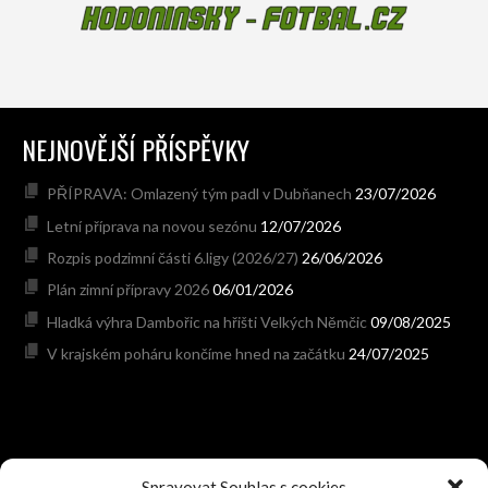
NEJNOVĚJŠÍ PŘÍSPĚVKY
PŘÍPRAVA: Omlazený tým padl v Dubňanech
23/07/2026
Letní příprava na novou sezónu
12/07/2026
Rozpis podzimní části 6.ligy (2026/27)
26/06/2026
Plán zimní přípravy 2026
06/01/2026
Hladká výhra Dambořic na hřišti Velkých Němčic
09/08/2025
V krajském poháru končíme hned na začátku
24/07/2025
Spravovat Souhlas s cookies