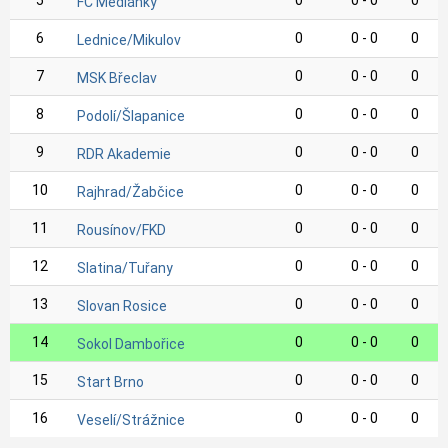
5
0
0 - 0
0
FC Medlánky
6
0
0 - 0
0
Lednice/Mikulov
7
0
0 - 0
0
MSK Břeclav
8
0
0 - 0
0
Podolí/Šlapanice
9
0
0 - 0
0
RDR Akademie
10
0
0 - 0
0
Rajhrad/Žabčice
11
0
0 - 0
0
Rousínov/FKD
12
0
0 - 0
0
Slatina/Tuřany
13
0
0 - 0
0
Slovan Rosice
14
0
0 - 0
0
Sokol Dambořice
15
0
0 - 0
0
Start Brno
16
0
0 - 0
0
Veselí/Strážnice