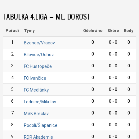
TABULKA 4.LIGA – ML. DOROST
Pořadí
Týmy
Odehráno
Skóre
Body
1
0
0 - 0
0
Bzenec/Vracov
2
0
0 - 0
0
Bílovice/Ochoz
3
0
0 - 0
0
FC Hustopeče
4
0
0 - 0
0
FC Ivančice
5
0
0 - 0
0
FC Medlánky
6
0
0 - 0
0
Lednice/Mikulov
7
0
0 - 0
0
MSK Břeclav
8
0
0 - 0
0
Podolí/Šlapanice
9
0
0 - 0
0
RDR Akademie