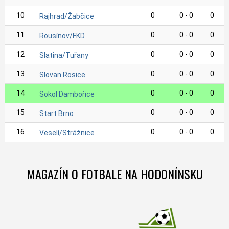
10
0
0 - 0
0
Rajhrad/Žabčice
11
0
0 - 0
0
Rousínov/FKD
12
0
0 - 0
0
Slatina/Tuřany
13
0
0 - 0
0
Slovan Rosice
14
0
0 - 0
0
Sokol Dambořice
15
0
0 - 0
0
Start Brno
16
0
0 - 0
0
Veselí/Strážnice
MAGAZÍN O FOTBALE NA HODONÍNSKU