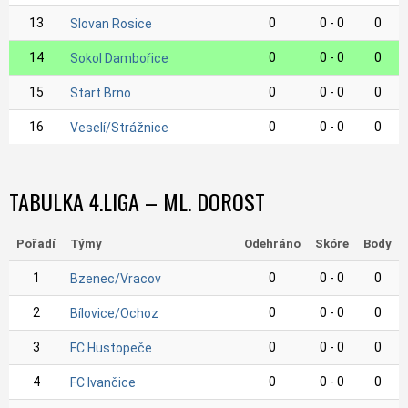
13
0
0 - 0
0
Slovan Rosice
14
0
0 - 0
0
Sokol Dambořice
15
0
0 - 0
0
Start Brno
16
0
0 - 0
0
Veselí/Strážnice
TABULKA 4.LIGA – ML. DOROST
Pořadí
Týmy
Odehráno
Skóre
Body
1
0
0 - 0
0
Bzenec/Vracov
2
0
0 - 0
0
Bílovice/Ochoz
3
0
0 - 0
0
FC Hustopeče
4
0
0 - 0
0
FC Ivančice