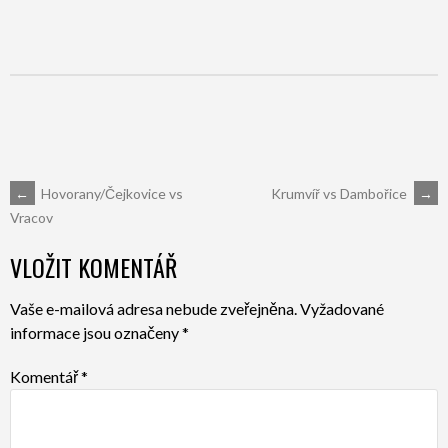
POST
←
Hovorany/Čejkovice vs
Krumvíř vs Dambořice
→
Vracov
NAVIGATION
VLOŽIT KOMENTÁŘ
Vaše e-mailová adresa nebude zveřejněna.
Vyžadované
informace jsou označeny
*
Komentář
*