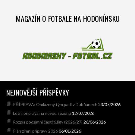
MAGAZÍN O FOTBALE NA HODONÍNSKU
NEJNOVĚJŠÍ PŘÍSPĚVKY
PŘÍPRAVA: Omlazený tým padl v Dubňanech
23/07/2026
Letní příprava na novou sezónu
12/07/2026
Rozpis podzimní části 6.ligy (2026/27)
26/06/2026
Plán zimní přípravy 2026
06/01/2026