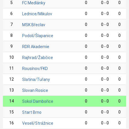
5
0
0 - 0
0
FC Medlánky
6
0
0 - 0
0
Lednice/Mikulov
7
0
0 - 0
0
MSK Břeclav
8
0
0 - 0
0
Podolí/Šlapanice
9
0
0 - 0
0
RDR Akademie
10
0
0 - 0
0
Rajhrad/Žabčice
11
0
0 - 0
0
Rousínov/FKD
12
0
0 - 0
0
Slatina/Tuřany
13
0
0 - 0
0
Slovan Rosice
14
0
0 - 0
0
Sokol Dambořice
15
0
0 - 0
0
Start Brno
16
0
0 - 0
0
Veselí/Strážnice