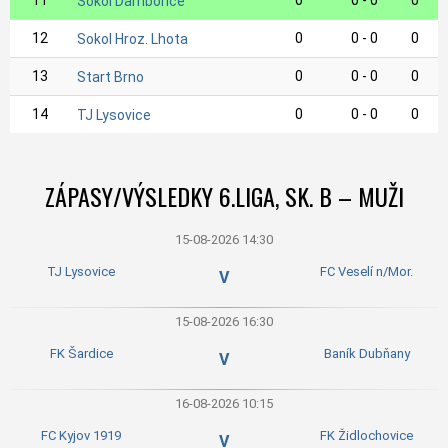
Sokol Dambořice
12
0
0 - 0
0
Sokol Hroz. Lhota
13
0
0 - 0
0
Start Brno
14
0
0 - 0
0
TJ Lysovice
ZÁPASY/VÝSLEDKY 6.LIGA, SK. B – MUŽI
15-08-2026 14:30
TJ Lysovice
FC Veselí n/Mor.
V
15-08-2026 16:30
FK Šardice
Baník Dubňany
V
16-08-2026 10:15
FC Kyjov 1919
FK Židlochovice
V