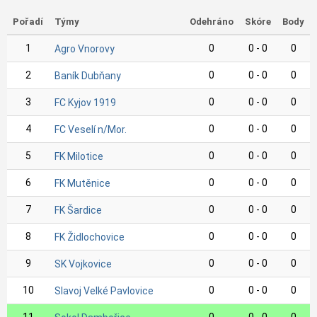
Pořadí
Týmy
Odehráno
Skóre
Body
1
0
0 - 0
0
Agro Vnorovy
2
0
0 - 0
0
Baník Dubňany
3
0
0 - 0
0
FC Kyjov 1919
4
0
0 - 0
0
FC Veselí n/Mor.
5
0
0 - 0
0
FK Milotice
6
0
0 - 0
0
FK Mutěnice
7
0
0 - 0
0
FK Šardice
8
0
0 - 0
0
FK Židlochovice
9
0
0 - 0
0
SK Vojkovice
10
0
0 - 0
0
Slavoj Velké Pavlovice
11
0
0 - 0
0