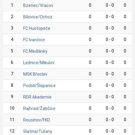
1
0
0 - 0
0
Bzenec/Vracov
2
0
0 - 0
0
Bílovice/Ochoz
3
0
0 - 0
0
FC Hustopeče
4
0
0 - 0
0
FC Ivančice
5
0
0 - 0
0
FC Medlánky
6
0
0 - 0
0
Lednice/Mikulov
7
0
0 - 0
0
MSK Břeclav
8
0
0 - 0
0
Podolí/Šlapanice
9
0
0 - 0
0
RDR Akademie
10
0
0 - 0
0
Rajhrad/Žabčice
11
0
0 - 0
0
Rousínov/FKD
12
0
0 - 0
0
Slatina/Tuřany