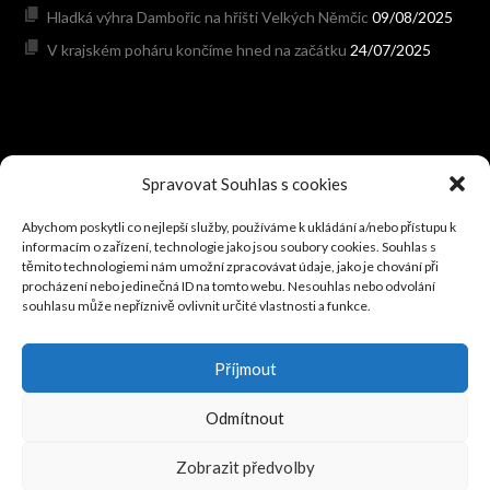
Hladká výhra Dambořic na hřišti Velkých Němčic
09/08/2025
V krajském poháru končíme hned na začátku
24/07/2025
HODONÍNSKÝ FOTBAL
Spravovat Souhlas s cookies
Abychom poskytli co nejlepší služby, používáme k ukládání a/nebo přístupu k
PROGRAM NA VÍKEND: Hraje se 7.-9.srpna 2026
05/08/2026
informacím o zařízení, technologie jako jsou soubory cookies. Souhlas s
Přípravné zápasy před sezónou (červenec, srpen 2026)
těmito technologiemi nám umožní zpracovávat údaje, jako je chování při
procházení nebo jedinečná ID na tomto webu. Nesouhlas nebo odvolání
03/08/2026
souhlasu může nepříznivě ovlivnit určité vlastnosti a funkce.
V neděli se dohrávalo 2.kolo okresního poháru
02/08/2026
V krajském poháru postupují Rohatec, Dubňany, Šardice a
Příjmout
Ratíškovice
02/08/2026
Kyjov schytal v poháru debakl 0:8 od Rohatce
02/08/2026
Odmítnout
Zobrazit předvolby
© 2026 TJ SOKOL DAMBOŘICE
DESIGNED BY THEMEBOY