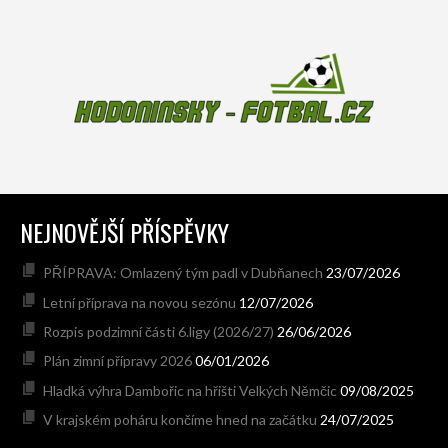
NEJNOVĚJŠÍ PŘÍSPĚVKY
PŘÍPRAVA: Omlazený tým padl v Dubňanech
23/07/2026
Letní příprava na novou sezónu
12/07/2026
Rozpis podzimní části 6.ligy (2026/27)
26/06/2026
Plán zimní přípravy 2026
06/01/2026
Hladká výhra Dambořic na hřišti Velkých Němčic
09/08/2025
V krajském poháru končíme hned na začátku
24/07/2025