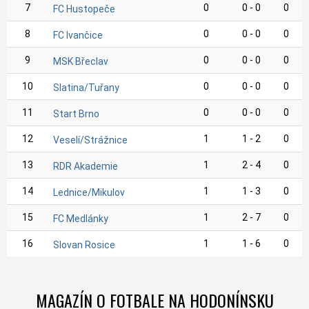
7
0
0 - 0
0
FC Hustopeče
8
0
0 - 0
0
FC Ivančice
9
0
0 - 0
0
MSK Břeclav
10
0
0 - 0
0
Slatina/Tuřany
11
0
0 - 0
0
Start Brno
12
1
1 - 2
0
Veselí/Strážnice
13
1
2 - 4
0
RDR Akademie
14
1
1 - 3
0
Lednice/Mikulov
15
1
2 - 7
0
FC Medlánky
16
1
1 - 6
0
Slovan Rosice
MAGAZÍN O FOTBALE NA HODONÍNSKU