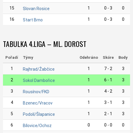
15
1
0 - 3
0
Slovan Rosice
16
1
0 - 3
0
Start Brno
TABULKA 4.LIGA – ML. DOROST
Pořadí
Týmy
Odehráno
Skóre
Body
1
1
7 - 2
3
Rajhrad/Žabčice
2
1
6 - 1
3
Sokol Dambořice
3
1
4 - 2
3
Rousínov/FKD
4
1
3 - 1
3
Bzenec/Vracov
5
1
2 - 1
3
Podolí/Šlapanice
6
0
0 - 0
0
Bílovice/Ochoz