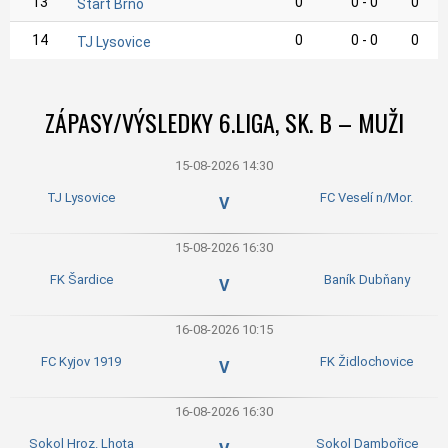
13
0
0 - 0
0
Start Brno
14
0
0 - 0
0
TJ Lysovice
ZÁPASY/VÝSLEDKY 6.LIGA, SK. B – MUŽI
15-08-2026 14:30
TJ Lysovice
FC Veselí n/Mor.
V
15-08-2026 16:30
FK Šardice
Baník Dubňany
V
16-08-2026 10:15
FC Kyjov 1919
FK Židlochovice
V
16-08-2026 16:30
Sokol Hroz. Lhota
Sokol Dambořice