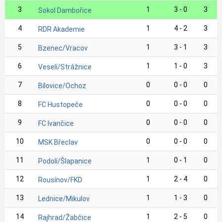
3
1
3 - 0
3
Sokol Dambořice
4
1
4 - 2
3
RDR Akademie
5
1
3 - 1
3
Bzenec/Vracov
6
1
1 - 0
3
Veselí/Strážnice
7
0
0 - 0
0
Bílovice/Ochoz
8
0
0 - 0
0
FC Hustopeče
9
0
0 - 0
0
FC Ivančice
10
0
0 - 0
0
MSK Břeclav
11
1
0 - 1
0
Podolí/Šlapanice
12
1
2 - 4
0
Rousínov/FKD
13
1
1 - 3
0
Lednice/Mikulov
14
1
2 - 5
0
Rajhrad/Žabčice