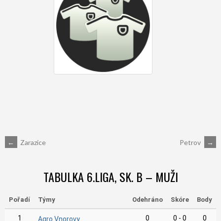
POST
←
Zarazice
Petrov
→
NAVIGATION
TABULKA 6.LIGA, SK. B – MUŽI
Pořadí
Týmy
Odehráno
Skóre
Body
1
0
0 - 0
0
Agro Vnorovy