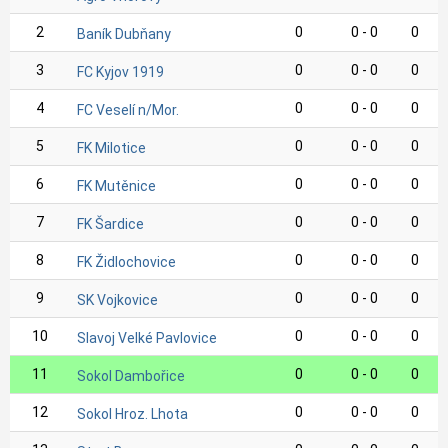
2
0
0 - 0
0
Baník Dubňany
3
0
0 - 0
0
FC Kyjov 1919
4
0
0 - 0
0
FC Veselí n/Mor.
5
0
0 - 0
0
FK Milotice
6
0
0 - 0
0
FK Mutěnice
7
0
0 - 0
0
FK Šardice
8
0
0 - 0
0
FK Židlochovice
9
0
0 - 0
0
SK Vojkovice
10
0
0 - 0
0
Slavoj Velké Pavlovice
11
0
0 - 0
0
Sokol Dambořice
12
0
0 - 0
0
Sokol Hroz. Lhota